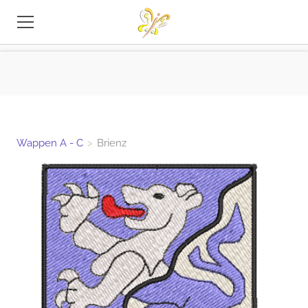
STICKEREI-DATEIEN
TIPPS
INFO
Wappen A - C
>
Brienz
KONTAKT