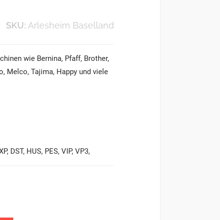
SKU:
Arlesheim Baselland
hinen wie Bernina, Pfaff, Brother,
o, Melco, Tajima, Happy und viele
P, DST, HUS, PES, VIP, VP3,