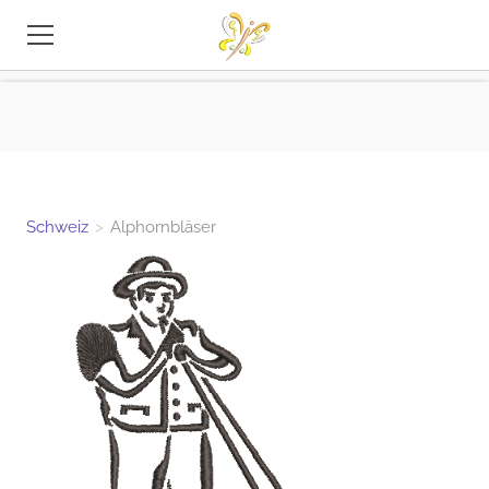
STICKEREI-DATEIEN
TIPPS
INFO
Schweiz
>
Alphornbläser
KONTAKT