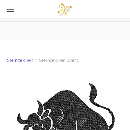
STICKEREI-DATEIEN
TIPPS
INFO
Sternzeichen
>
Sternzeichen Stier 1
KONTAKT